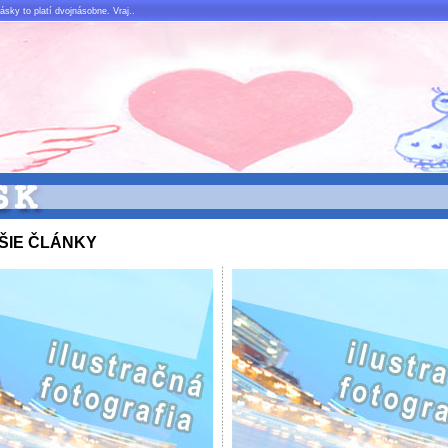
ky to platí dvojnásobne. Vraj..
ŠIE ČLÁNKY