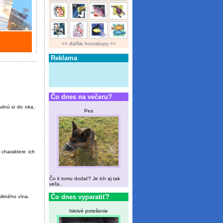
=> ďaľšie horoskopy <=
Reklama
Čo dnes na večeru?
padnú si do oka,
Pes
charaktere ich
Čo k tomu dodať? Je ich aj tak
veľa..
Čo dnes vyparatiť?
valitného vína.
Iskrivé potešenie