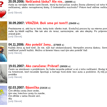
20.09.2006:
Nešťastná láska? Ale nie..
(
30095 x
)
Azda sa nenájde medzi nami človek, ktorý by bol počas svojho života ušetrený od toho 
nešťastnej, alebo nenaplnenej lásky, či bolestivého rozchodu? Pritom keď vidíme nešť
z
[celý článok]
30.09.2007:
VRAŽDA: Boli sme pri tom!!!
(
29459 x
)
Predstavme si, aké by to bolo, keby bolo všetko inak. Evolučný proces by sa mierne po
naše by kládli vajíčka. Nie tak ako do teraz, samozrejme, ale ako sliepky. Po príjem
zniesli jedn
[celý článok]
04.11.2006:
Ako potešiť ženu..
(
27665 x
)
Každá žena aj keď tvrdí, že nie, túži byť obdarovávaná. Nemyslím zrovna láskou. Se
maličkosť poteší každú. Možno si lámete hlavu nad tým ako potešiť Vaš
[celý článok]
19.01.2007:
Ako zaručene: Pribrať!
(
26926 x
)
Často sa stretávam s problémom, že ľudia nevedia pribrať a sú z toho nešťastní. Bodaj b
na hmotnosti, keď neustále športujú a behajú hore-dole bez auta a podobne. Aj môj pr
probl&e
[celý článok]
02.03.2007:
Básnička
(
21616 x
)
Čím dlhšia cesta život vedie,
tým viac hriechov cesty ťa zvedie,
čím dlhšie v seba človek verí,
t&y
[celý článok]