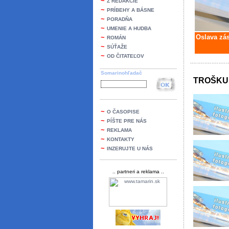
~
Z REDAKCIE
~
PRÍBEHY A BÁSNE
~
PORADŇA
~
UMENIE A HUDBA
~
Oslava zá
ROMÁN
~
SÚŤAŽE
~
OD ČITATEĽOV
Somarinohľadač
TROŠKU 
~
O ČASOPISE
~
PÍŠTE PRE NÁS
~
REKLAMA
~
KONTAKTY
~
INZERUJTE U NÁS
.. partneri a reklama ..