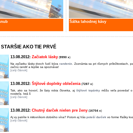
snub
Šálka lahodnej kávy
STARŠIE AKO TIE PRVÉ
13.08.2012:
Začiatok lásky
(
9990 x
)
Na začiatku lásky dvoch ľudí býva
randenie
. Zoznámia sa pri rôznych príležitostiach, 
začnú randiť a lepšie sa spoznávať
[celý článok]
13.08.2012:
Štýlové doplnky oblečenia
(
7287 x
)
Tak, ako sa hovorí, že šaty robia človeka, aj
štýlové topánky
môžu veľa povedať o 
nositeľa. Istá š
[celý článok]
13.08.2012:
Chutný darček nielen pre ženy
(
16704 x
)
Aj vy patríte k milovníkom dobrého vína? Potom aj Vás
poteší darček
vo forme fľašky k
[celý článok]