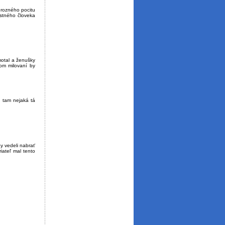
hrozného pocitu
astného človeka
motal a ženušky
nom milovaní by
m tam nejaká tá
y vedeli nabrať
iateľ mal tento