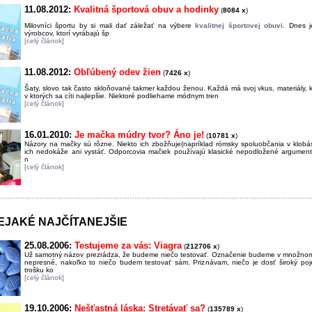
11.08.2012:
Kvalitná športová obuv a hodinky
(
8084 x
)
Milovníci športu by si mali dať záležať na výbere
kvalitnej športovej obuvi
. Dnes j
výrobcov, ktorí vyrábajú šp
[celý článok]
11.08.2012:
Obľúbený odev žien
(
7426 x
)
Šaty, slovo tak často skloňované takmer každou ženou. Každá má svoj vkus, materiály, k
v ktorých sa cíti najlepšie. Niektoré podliehame módnym tren
[celý článok]
16.01.2010:
Je mačka múdry tvor? Áno je!
(
10781 x
)
Názory na mačky sú rôzne. Niekto ich zbožňuje(napríklad rómsky spoluobčania v klobá
ich nedokáže ani vystáť. Odporcovia mačiek používajú klasické nepodložené argumen
n
[celý článok]
NEJAKÉ NAJČÍTANEJŠIE
25.08.2006:
Testujeme za vás: Viagra
(
212706 x
)
Už samotný názov prezrádza, že budeme niečo testovať. Označenie budeme v množnom č
nepresné, nakoľko to niečo budem testovať sám. Priznávam, niečo je dosť široký po
trošku ko
[celý článok]
19.10.2006:
Nešťastná láska: Stretávať sa?
(
135789 x
)