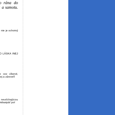
ho rána do
u a samotu.
 nie je ochotný
O LÁSKA INEJ
e cez víkend,
dšej a zároveň
 neutíchajúcou
yridsatpäť pol