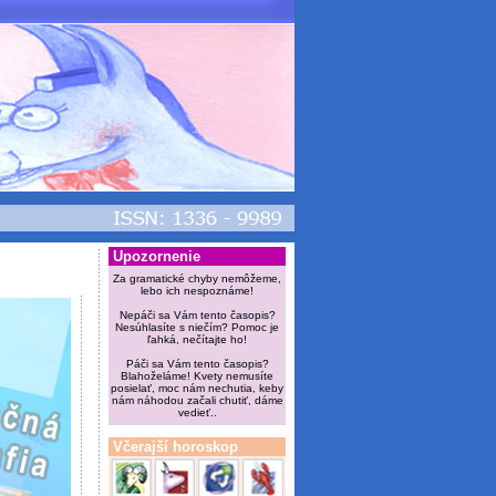
Upozornenie
Za gramatické chyby nemôžeme,
lebo ich nespoznáme!
Nepáči sa Vám tento časopis?
Nesúhlasíte s niečím? Pomoc je
ľahká, nečítajte ho!
Páči sa Vám tento časopis?
Blahoželáme! Kvety nemusíte
posielať, moc nám nechutia, keby
nám náhodou začali chutiť, dáme
vedieť..
Včerajší horoskop