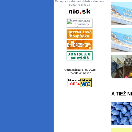
Recepty na domáci chlieb a domáce
pekárne chleba
Aktualizácia: 6. 8. 2026
2 zvedavci online
A TIEŽ 