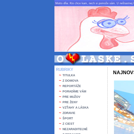
Motto dňa: Kto chce kam, nech si pomože sám. U neštastnej lás
RUBRIKY
NAJNOV
~
TITULKA
~
Z DOMOVA
~
REPORTÁŽE
~
PORADÍME VÁM
~
PRE MUŽOV
~
PRE ŽENY
~
VZŤAHY A LÁSKA
~
ZDRAVIE
~
ŠPORT
~
Z CIEST
~
NEZARADITEĽNÉ