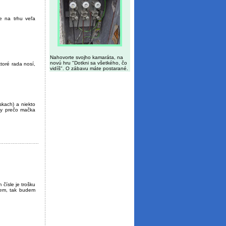
e na trhu veľa
Nahovorte svojho kamaráta, na
novú hru "Dotkni sa všetkého, čo
toré rada nosí,
vidíš". O zábavu máte postarané.
skach) a niekto
ty prečo mačka
ísle je trošku
jem, tak budem