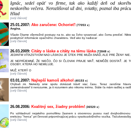
Ignác, sedel opäť vo firme, tak ako každý deň od skoré
neskorého večera. Nerozlišoval už dni, sviatky, poznal iba prác
Hlad
[celý článok]
25.01.2007:
Ako zaručene: Ochorieť!
(
77053 x
)
Angína.
Všade čítame všemožné postupy na to, ako sa čoho vyvarovať, ako čomu predísť. Nikto
poskytnúť informácie opačného charakteru. Veď ako by na&scar
[celý článok]
26.03.2009:
Citáty o láske a citáty na tému láska
(
72848 x
)
JEDINÝM VÍTAZSTVOM NAD LÁSKOU JE ÚTEK PRE MUŽA SNÁĎ, ALE PRE ŽENY NIE.
JE NEPRÍJEMNÉ, ŽE NIEČO, ČO SI ČLOVAK PRAJE MAŤ, NEMÔŽE DOSTAŤ. JE T
OSOBY, KTERÁ HO NEMILUJE.
MUŽ, KTERÝ O
[celý článok]
03.01.2007:
Najlepší kamoš alkohol
(
40153 x
)
Chýbaš mi. Niekedy sme spolu dokázali tráviť viac času. Teraz randíme hlavn
zamestnávateľ ti nerozumie, ja ti rozumiem ako nikomu inému. Stále ťa mám radšej a ra
[celý článok]
26.08.2006:
Kvalitný sex, žiadny problém!
(
36520 x
)
Po vzhliadnutí nejakého pornofilmu žasnem s otvorenou pusou nad dvojhodinovou
erekciou "herca" pri činnosti pripomínajúcej prácu vysokozdvižného vozíka. Tisícdvestošt
[celý článok]